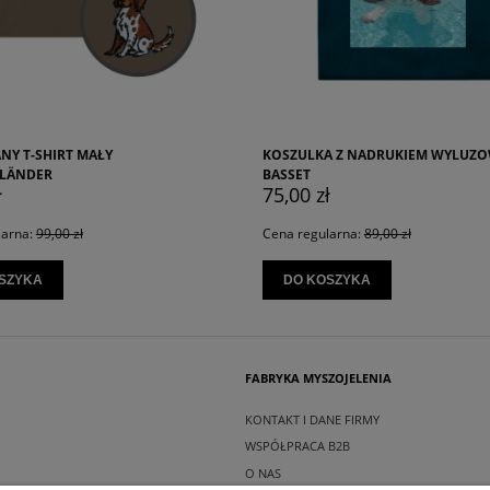
KOSZULKA Z NADRUKIEM WYLUZOWANY
HAFTOWAN
BASSET
79,00 z
75,00 zł
Cena regu
Cena regularna:
89,00 zł
DO KO
DO KOSZYKA
FABRYKA MYSZOJELENIA
KONTAKT I DANE FIRMY
WSPÓŁPRACA B2B
O NAS