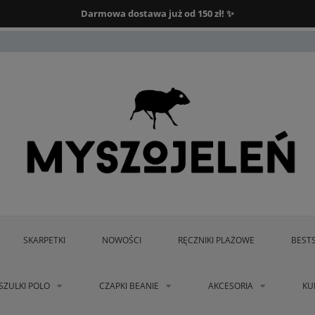
Darmowa dostawa od 150 zł.
Darmowa dostawa już od 150 zł! ✨
SKARPETKI
NOWOŚCI
RĘCZNIKI PLAŻOWE
BEST
SZULKI POLO
CZAPKI BEANIE
AKCESORIA
KU