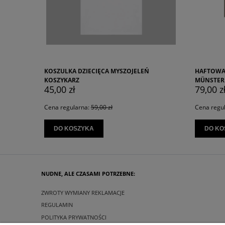
DZIECIĘCA MYSZOJELEŃ
HAFTOWANY T-SHIRT MAŁY
Z
MÜNSTERLÄNDER
79,00 zł
arna:
59,00 zł
Cena regularna:
99,00 zł
SZYKA
DO KOSZYKA
NUDNE, ALE CZASAMI POTRZEBNE:
ZWROTY WYMIANY REKLAMACJE
REGULAMIN
POLITYKA PRYWATNOŚCI