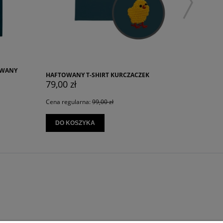
Y T-SHIRT KURCZACZEK
KOSZULKA DZIECIĘCA NOKIA 3310
ł
45,00 zł
larna:
99,00 zł
Cena regularna:
59,00 zł
SZYKA
DO KOSZYKA