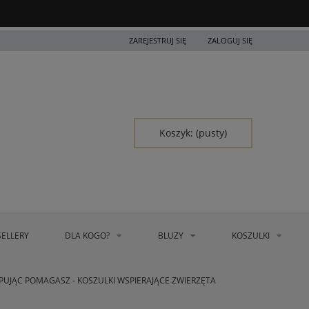
ZAREJESTRUJ SIĘ
ZALOGUJ SIĘ
Koszyk:
(pusty)
SELLERY
DLA KOGO?
BLUZY
KOSZULKI
PUJĄC POMAGASZ - KOSZULKI WSPIERAJĄCE ZWIERZĘTA