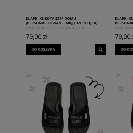
KLAPKI KUBOTA SZEF DOMU
KLAPKI K
[PERSONALIZOWANE IMIĘ] (DZIEŃ OJCA)
PERSONAL
(DZIEŃ DZIADKA)
Producent:
KUBOTA z nadrukiem
Producent
MYSZOJELEŃ
MYSZOJE
79,00 zł
79,00 
DO KOSZYKA
DO KO