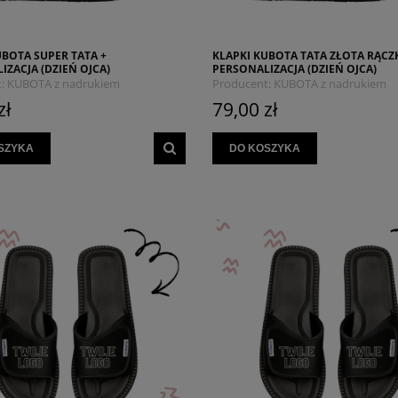
UBOTA SUPER TATA +
KLAPKI KUBOTA TATA ZŁOTA RĄCZ
IZACJA (DZIEŃ OJCA)
PERSONALIZACJA (DZIEŃ OJCA)
:
KUBOTA z nadrukiem
Producent:
KUBOTA z nadrukiem
LEŃ
MYSZOJELEŃ
zł
79,00 zł
SZYKA
DO KOSZYKA