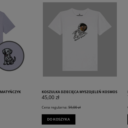
 DZIECIĘCA MYSZOJELEŃ KOSMOS
HAFTOWANY T-SHIRT KAPIBARA
ł
79,00 zł
larna:
59,00 zł
Cena regularna:
99,00 zł
SZYKA
DO KOSZYKA