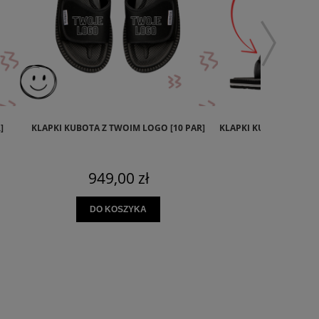
]
KLAPKI KUBOTA Z TWOIM LOGO [10 PAR]
KLAPKI KUBOTA TAXI T
(DZIEŃ
949,00 zł
79,0
DO KOSZYKA
DO KO