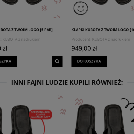
UBOTA Z TWOIM LOGO [5 PAR]
KLAPKI KUBOTA Z TWOIM LOGO [1
:
KUBOTA z nadrukiem
Producent:
KUBOTA z nadrukiem
LEŃ
MYSZOJELEŃ
 zł
949,00 zł
SZYKA
DO KOSZYKA
INNI FAJNI LUDZIE KUPILI RÓWNIEŻ: