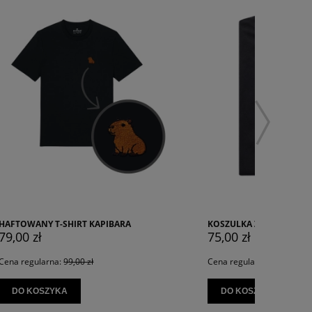
KOSZULK
KOSZULKA Z NADRUKIEM NOCNY GOLDEN
KAPIBAR
75,00 zł
45,00 z
Cena regularna:
89,00 zł
Cena reg
DO KOSZYKA
DO K