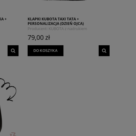
KA +
KLAPKI KUBOTA TAXI TATA +
PERSONALIZACJA (DZIEŃ OJCA)
Producent:
KUBOTA z nadrukiem
MYSZOJELEŃ
79,00 zł
DO KOSZYKA