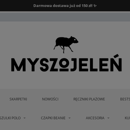
Darmowa dostawa od 150 zł.
Darmowa dostawa już od 150 zł! ✨
SKARPETKI
NOWOŚCI
RĘCZNIKI PLAŻOWE
BEST
SZULKI POLO
CZAPKI BEANIE
AKCESORIA
KU