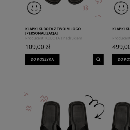
KLAPKI KUBOTA Z TWOIM LOGO
KLAPKI K
[PERSONALIZACJA]
Producent:
KUBOTA z nadrukiem
Producent
MYSZOJELEŃ
MYSZOJE
109,00 zł
499,00
DO KOSZYKA
DO KO