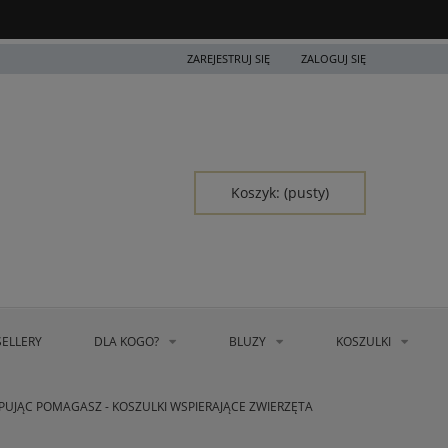
ZAREJESTRUJ SIĘ
ZALOGUJ SIĘ
Koszyk:
(pusty)
SELLERY
DLA KOGO?
BLUZY
KOSZULKI
PUJĄC POMAGASZ - KOSZULKI WSPIERAJĄCE ZWIERZĘTA