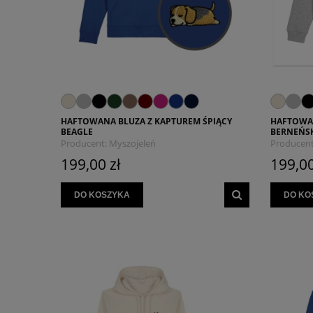
HAFTOWANA BLUZA Z KAPTUREM ŚPIĄCY
HAFTOWAN
BEAGLE
BERNEŃSK
Producent:
Myszojeleń
Producent
199,00 zł
199,00
DO KOSZYKA
DO KO