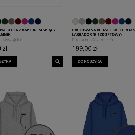
A BLUZA Z KAPTUREM ŚPIĄCY
HAFTOWANA BLUZA Z KAPTUREM Ś
AMNIK
LABRADOR (BISZKOPTOWY)
:
Myszojeleń
Producent:
Myszojeleń
 zł
199,00 zł
SZYKA
DO KOSZYKA