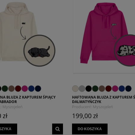
A BLUZA Z KAPTUREM ŚPIĄCY
HAFTOWANA BLUZA Z KAPTUREM Ś
LABRADOR
DALMATYŃCZYK
:
Myszojeleń
Producent:
Myszojeleń
 zł
199,00 zł
SZYKA
DO KOSZYKA