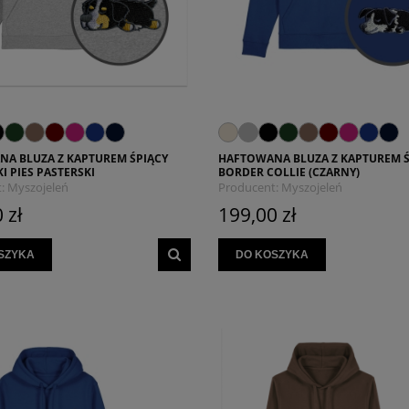
A BLUZA Z KAPTUREM ŚPIĄCY
HAFTOWANA BLUZA Z KAPTUREM Ś
I PIES PASTERSKI
BORDER COLLIE (CZARNY)
:
Myszojeleń
Producent:
Myszojeleń
 zł
199,00 zł
SZYKA
DO KOSZYKA