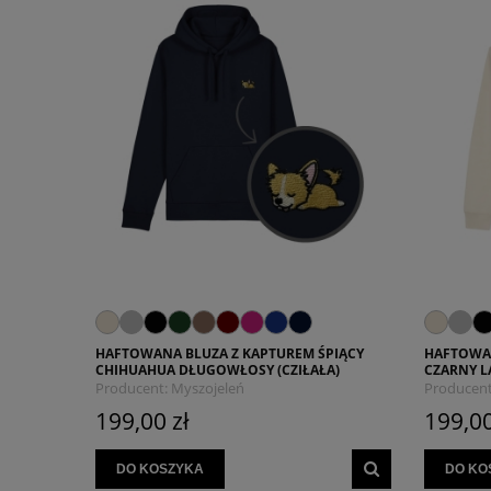
HAFTOWANA BLUZA Z KAPTUREM ŚPIĄCY
HAFTOWAN
CHIHUAHUA DŁUGOWŁOSY (CZIŁAŁA)
CZARNY 
Producent:
Myszojeleń
Producent
199,00 zł
199,00
DO KOSZYKA
DO KO