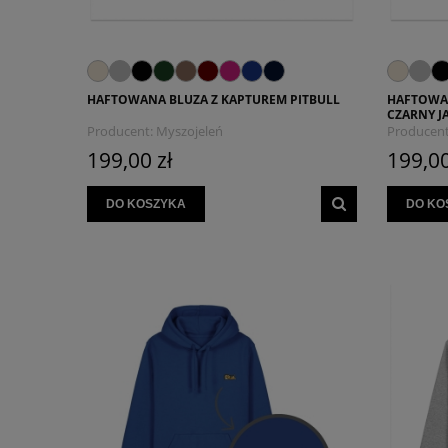
HAFTOWANA BLUZA Z KAPTUREM PITBULL
HAFTOWAN
CZARNY J
Producent:
Myszojeleń
Producent
199,00 zł
199,00
DO KOSZYKA
DO KO