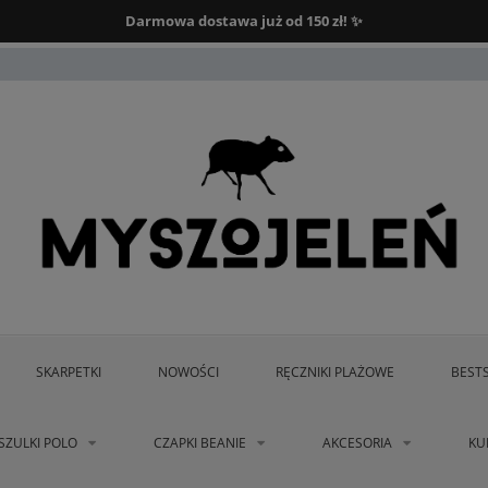
Darmowa dostawa od 150 zł.
Darmowa dostawa już od 150 zł! ✨
SKARPETKI
NOWOŚCI
RĘCZNIKI PLAŻOWE
BEST
SZULKI POLO
CZAPKI BEANIE
AKCESORIA
KU