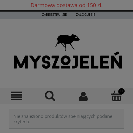
Darmowa dostawa od 150 zł.
Darmowa dostawa już od 150 zł! ✨
ZAREJESTRUJ SIĘ
ZALOGUJ SIĘ
Nie znaleziono produktów spełniających podane
kryteria.