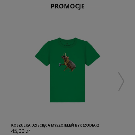
PROMOCJE
 DZIECIĘCA MYSZOJELEŃ BYK (ZODIAK)
HAFTOWANY T-
ł
79,00 zł