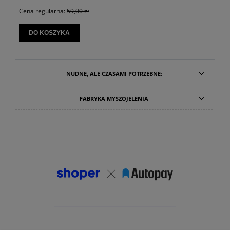
larna:
59,00 zł
Cena regularna:
OSZYKA
DO KOSZYK
NUDNE, ALE CZASAMI POTRZEBNE:
FABRYKA MYSZOJELENIA