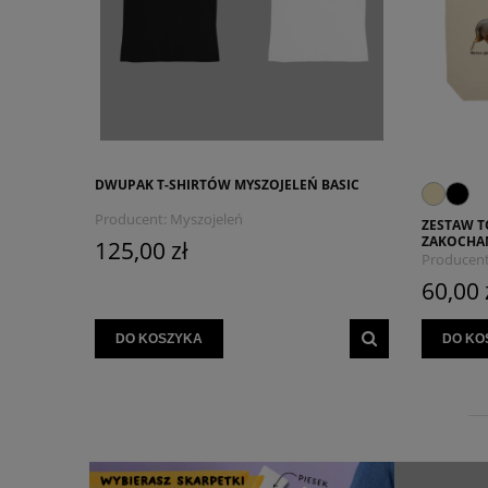
DWUPAK T-SHIRTÓW MYSZOJELEŃ BASIC
Producent:
Myszojeleń
ZESTAW T
ZAKOCHA
125,00 zł
Producent
60,00 
DO KOSZYKA
DO KO