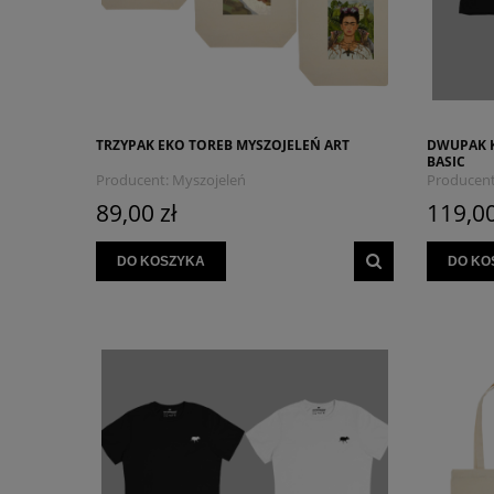
TRZYPAK EKO TOREB MYSZOJELEŃ ART
DWUPAK 
BASIC
Producent:
Myszojeleń
Producent
89,00 zł
119,00
DO KOSZYKA
DO KO