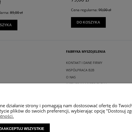
larna:
99,00 zł
Cena regularna:
89,00 zł
SZYKA
DO KOSZYKA
FABRYKA MYSZOJELENIA
KONTAKT I DANE FIRMY
WSPÓŁPRACA B2B
O NAS
INSTAGRAM MYSZOJELENIA
wne działanie strony i pomagają nam dostosować ofertę do Twoic
życie plików do swoich preferencji, wybierając opcję "Dostosuj zg
tności.
ZAAKCEPTUJ WSZYSTKIE