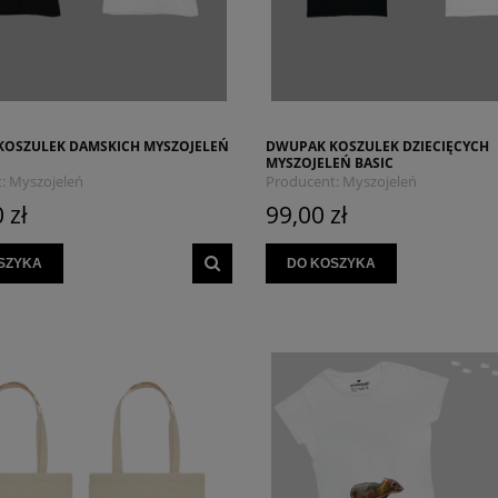
KOSZULEK DAMSKICH MYSZOJELEŃ
DWUPAK KOSZULEK DZIECIĘCYCH
MYSZOJELEŃ BASIC
:
Myszojeleń
Producent:
Myszojeleń
 zł
99,00 zł
SZYKA
DO KOSZYKA