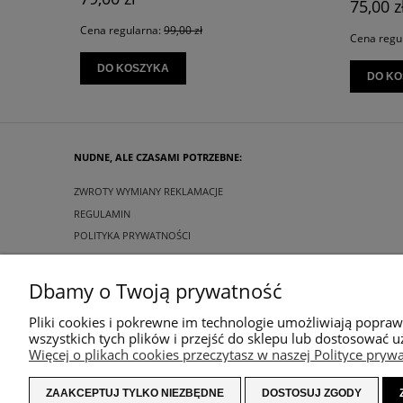
75,00 zł
Cena regu
Cena regularna:
89,00 zł
DO KO
DO KOSZYKA
NUDNE, ALE CZASAMI POTRZEBNE:
ZWROTY WYMIANY REKLAMACJE
REGULAMIN
POLITYKA PRYWATNOŚCI
Dbamy o Twoją prywatność
Pliki cookies i pokrewne im technologie umożliwiają popra
wszystkich tych plików i przejść do sklepu lub dostosować u
Więcej o plikach cookies przeczytasz w naszej Polityce prywa
ZAAKCEPTUJ TYLKO NIEZBĘDNE
DOSTOSUJ ZGODY