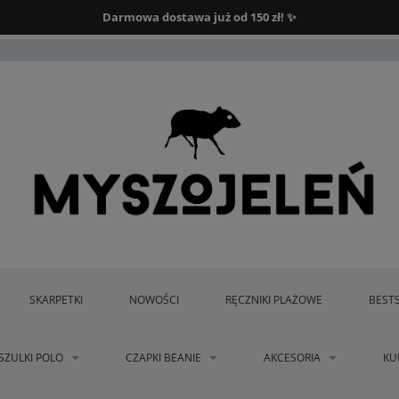
Darmowa dostawa od 150 zł.
Darmowa dostawa już od 150 zł! ✨
SKARPETKI
NOWOŚCI
RĘCZNIKI PLAŻOWE
BEST
SZULKI POLO
CZAPKI BEANIE
AKCESORIA
KU