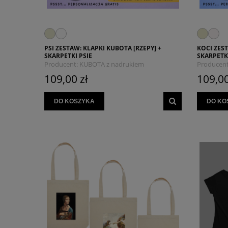
PSI ZESTAW: KLAPKI KUBOTA [RZEPY] +
KOCI ZEST
SKARPETKI PSIE
SKARPETK
Producent:
KUBOTA z nadrukiem
Producent
MYSZOJELEŃ
MYSZOJE
109,00 zł
109,00
DO KOSZYKA
DO KO