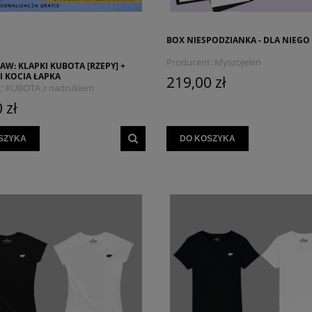
BOX NIESPODZIANKA - DLA NIEGO
Producent:
Myszojeleń
AW: KLAPKI KUBOTA [RZEPY] +
I KOCIA ŁAPKA
219,00 zł
:
KUBOTA z nadrukiem
LEŃ
 zł
SZYKA
DO KOSZYKA