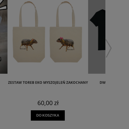
ZESTAW TOREB EKO MYSZOJELEŃ ZAKOCHANY
DWUPAK KOSZUL
MYSZOJEL
60,00 zł
99,0
DO KOSZYKA
DO KO