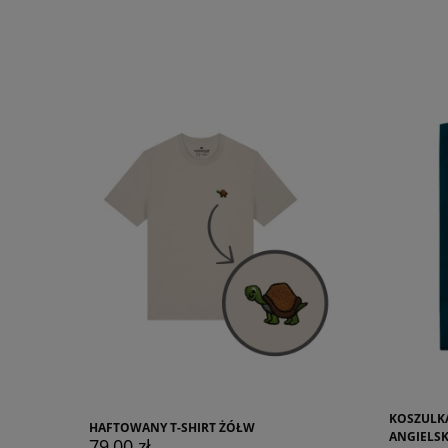
KOSZULKA Z NADRUKIEM BULDOG
HAFTOWA
ANGIELSKI MARZYCIEL
79,00 z