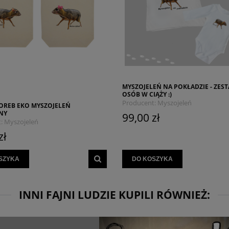
MYSZOJELEŃ NA POKŁADZIE - ZES
OSÓB W CIĄŻY :)
Producent:
Myszojeleń
OREB EKO MYSZOJELEŃ
NY
99,00 zł
:
Myszojeleń
zł
SZYKA
DO KOSZYKA
INNI FAJNI LUDZIE KUPILI RÓWNIEŻ: