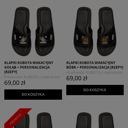
KLAPKI KUBOTA WAKACYJNY
KLAPKI KUBOTA WAKACYJNY
GOŁĄB + PERSONALIZACJA
BÓBR + PERSONALIZACJA [RZEPY]
[RZEPY]
Producent:
KUBOTA z nadrukiem
69,00 zł
Producent:
KUBOTA z nadrukiem
MYSZOJELEŃ
69,00 zł
MYSZOJELEŃ
DO KOSZYKA
DO KOSZYKA
PROMOCJA