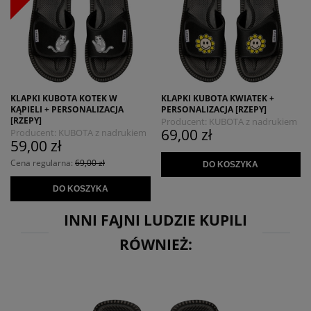
KLAPKI KUBOTA KOTEK W
KLAPKI KUBOTA KWIATEK +
KĄPIELI + PERSONALIZACJA
PERSONALIZACJA [RZEPY]
[RZEPY]
Producent:
KUBOTA z nadrukiem
69,00 zł
Producent:
KUBOTA z nadrukiem
MYSZOJELEŃ
59,00 zł
MYSZOJELEŃ
Cena regularna:
69,00 zł
DO KOSZYKA
DO KOSZYKA
INNI FAJNI LUDZIE KUPILI
RÓWNIEŻ: