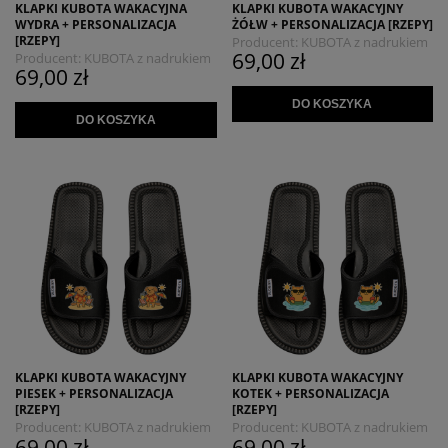
KLAPKI KUBOTA WAKACYJNA
KLAPKI KUBOTA WAKACYJNY
WYDRA + PERSONALIZACJA
ŻÓŁW + PERSONALIZACJA [RZEPY]
[RZEPY]
Producent:
KUBOTA z nadrukiem
69,00 zł
Producent:
KUBOTA z nadrukiem
MYSZOJELEŃ
69,00 zł
MYSZOJELEŃ
DO KOSZYKA
DO KOSZYKA
KLAPKI KUBOTA WAKACYJNY
KLAPKI KUBOTA WAKACYJNY
PIESEK + PERSONALIZACJA
KOTEK + PERSONALIZACJA
[RZEPY]
[RZEPY]
Producent:
KUBOTA z nadrukiem
Producent:
KUBOTA z nadrukiem
69,00 zł
69,00 zł
MYSZOJELEŃ
MYSZOJELEŃ