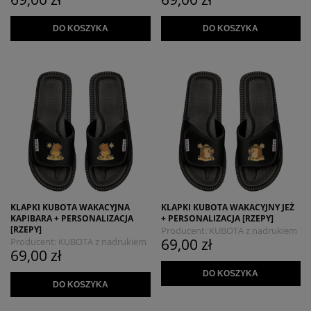
DO KOSZYKA
DO KOSZYKA
KLAPKI KUBOTA WAKACYJNA
KLAPKI KUBOTA WAKACYJNY JEŻ
KAPIBARA + PERSONALIZACJA
+ PERSONALIZACJA [RZEPY]
[RZEPY]
Producent:
KUBOTA z nadrukiem
69,00 zł
Producent:
KUBOTA z nadrukiem
MYSZOJELEŃ
69,00 zł
MYSZOJELEŃ
DO KOSZYKA
DO KOSZYKA