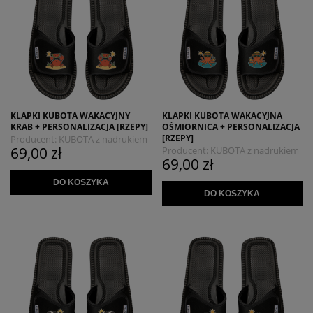
KLAPKI KUBOTA WAKACYJNY
KLAPKI KUBOTA WAKACYJNA
KRAB + PERSONALIZACJA [RZEPY]
OŚMIORNICA + PERSONALIZACJA
[RZEPY]
Producent:
KUBOTA z nadrukiem
69,00 zł
Producent:
KUBOTA z nadrukiem
MYSZOJELEŃ
69,00 zł
MYSZOJELEŃ
DO KOSZYKA
DO KOSZYKA