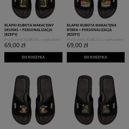
KLAPKI KUBOTA WAKACYJNY
KLAPKI KUBOTA WAKACYJNA
SKUNKS + PERSONALIZACJA
RYBKA + PERSONALIZACJA
[RZEPY]
[RZEPY]
Producent:
KUBOTA z nadrukiem
Producent:
KUBOTA z nadrukiem
69,00 zł
69,00 zł
MYSZOJELEŃ
MYSZOJELEŃ
DO KOSZYKA
DO KOSZYKA