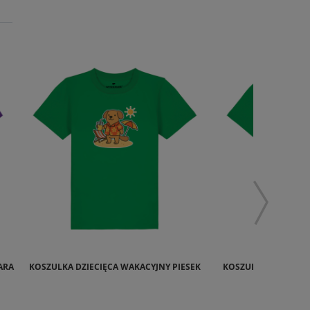
ARA
KOSZULKA DZIECIĘCA WAKACYJNY PIESEK
KOSZULKA DZIECIĘC