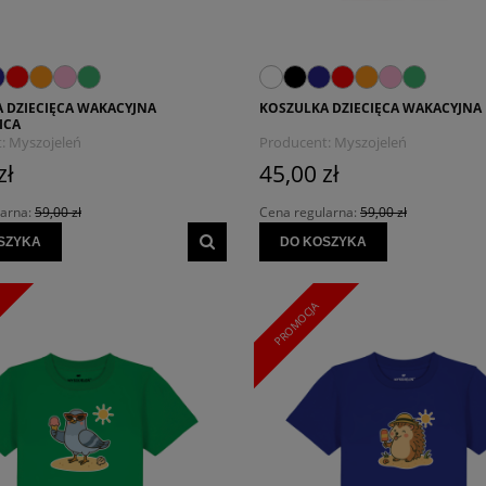
 DZIECIĘCA WAKACYJNA
KOSZULKA DZIECIĘCA WAKACYJNA
ICA
:
Myszojeleń
Producent:
Myszojeleń
zł
45,00 zł
larna:
59,00 zł
Cena regularna:
59,00 zł
SZYKA
DO KOSZYKA
PROMOCJA