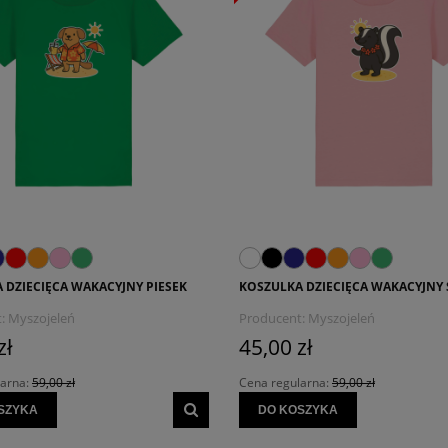
 DZIECIĘCA WAKACYJNY PIESEK
KOSZULKA DZIECIĘCA WAKACYJNY
:
Myszojeleń
Producent:
Myszojeleń
zł
45,00 zł
larna:
59,00 zł
Cena regularna:
59,00 zł
SZYKA
DO KOSZYKA