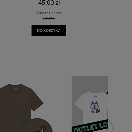
45,00 zł
45,0
Cena regularna:
Cena re
59,00 zł
59,0
DO KOSZYKA
DO KO