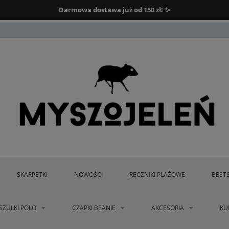
Darmowa dostawa od 150 zł.
Darmowa dostawa już od 150 zł! ✨
SKARPETKI
NOWOŚCI
RĘCZNIKI PLAŻOWE
BEST
SZULKI POLO
CZAPKI BEANIE
AKCESORIA
KU