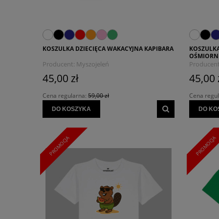
KOSZULKA DZIECIĘCA WAKACYJNA KAPIBARA
KOSZULKA
OŚMIORN
Producent:
Myszojeleń
Producent
45,00 zł
45,00 
Cena regularna:
59,00 zł
Cena regu
DO KOSZYKA
DO KO
PROMOCJA
PROMOCJA