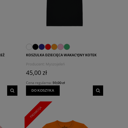
JEŻ
KOSZULKA DZIECIĘCA WAKACYJNY KOTEK
Producent:
Myszojeleń
45,00 zł
Cena regularna:
59,00 zł
DO KOSZYKA
PROMOCJA