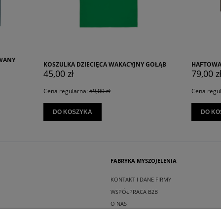
 DZIECIĘCA WAKACYJNY GOŁĄB
HAFTOWANY T-SHIRT WHIPPET
ł
79,00 zł
larna:
59,00 zł
Cena regularna:
99,00 zł
SZYKA
DO KOSZYKA
FABRYKA MYSZOJELENIA
KONTAKT I DANE FIRMY
WSPÓŁPRACA B2B
O NAS
INSTAGRAM MYSZOJELENIA