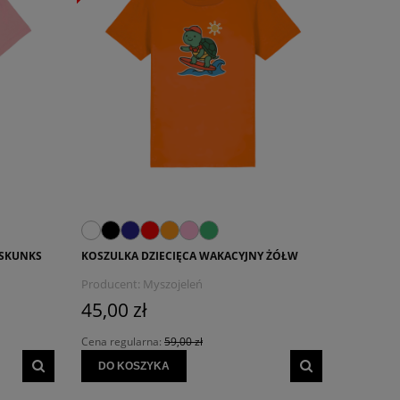
 SKUNKS
KOSZULKA DZIECIĘCA WAKACYJNY ŻÓŁW
Producent:
Myszojeleń
45,00 zł
Cena regularna:
59,00 zł
DO KOSZYKA