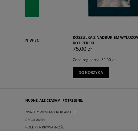
KOSZULKA Z NADRUKIEM WYLUZOWANY
KOSZULKA
KOT PERSKI
45,00 z
75,00 zł
Cena regu
Cena regularna:
89,00 zł
DO KO
DO KOSZYKA
NUDNE, ALE CZASAMI POTRZEBNE:
ZWROTY WYMIANY REKLAMACJE
REGULAMIN
POLITYKA PRYWATNOŚCI