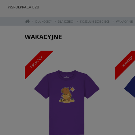
WSPÓŁPRACA B2B
»
»
»
»
DLA KOGO?
DLA DZIECI
KOSZULKI DZIECIĘCE
WAKACYJNE
WAKACYJNE
PROMOCJA
PROMOCJA