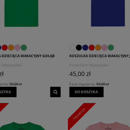
 DZIECIĘCA WAKACYJNY GOŁĄB
KOSZULKA DZIECIĘCA WAKACYJNY 
:
Myszojeleń
Producent:
Myszojeleń
zł
45,00 zł
larna:
59,00 zł
Cena regularna:
59,00 zł
SZYKA
DO KOSZYKA
PROMOCJA