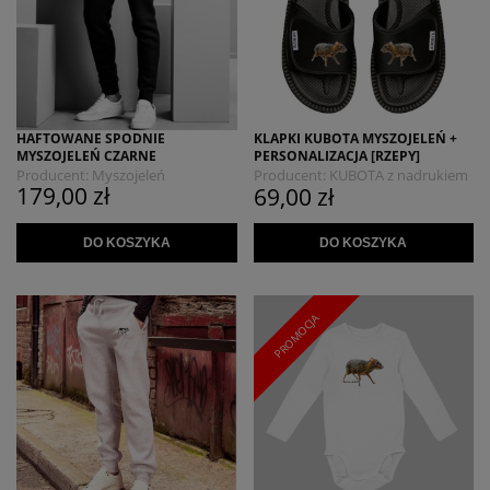
HAFTOWANE SPODNIE
KLAPKI KUBOTA MYSZOJELEŃ +
MYSZOJELEŃ CZARNE
PERSONALIZACJA [RZEPY]
Producent:
Myszojeleń
Producent:
KUBOTA z nadrukiem
179,00 zł
69,00 zł
MYSZOJELEŃ
DO KOSZYKA
DO KOSZYKA
PROMOCJA