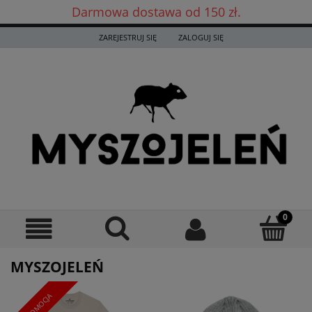
Darmowa dostawa od 150 zł.
Darmowa dostawa już od 150 zł! ✨
ZAREJESTRUJ SIĘ
ZALOGUJ SIĘ
MYSZOJELEŃ
PROMOCJA