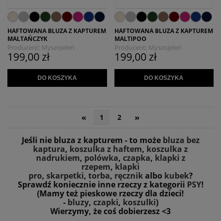
HAFTOWANA BLUZA Z KAPTUREM
HAFTOWANA BLUZA Z KAPTUREM
MALTAŃCZYK
MALTIPOO
Producent:
Myszojeleń
Producent:
Myszojeleń
199,00 zł
199,00 zł
DO KOSZYKA
DO KOSZYKA
«
»
1
2
Jeśli nie bluza z kapturem - to może
bluza bez
kaptura
,
koszulka z haftem
,
koszulka z
nadrukiem
,
polówka
,
czapka
,
klapki z
rzepem
,
klapki
pro
,
skarpetki
,
torba
,
ręcznik
albo
kubek
?
Sprawdź koniecznie inne rzeczy z kategorii
PSY
!
(Mamy też pieskowe rzeczy dla dzieci!
-
bluzy
,
czapki
,
koszulki
)
Wierzymy, że coś dobierzesz <3