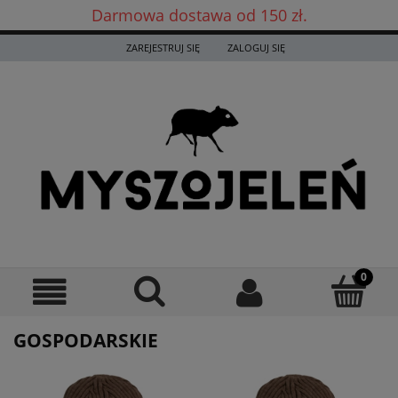
Darmowa dostawa od 150 zł.
Darmowa dostawa już od 150 zł! ✨
ZAREJESTRUJ SIĘ
ZALOGUJ SIĘ
GOSPODARSKIE