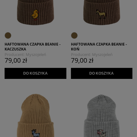
HAFTOWANA CZAPKA BEANIE -
HAFTOWANA CZAPKA BEANIE -
KACZUSZKA
KOŃ
Producent:
Myszojeleń
Producent:
Myszojeleń
79,00 zł
79,00 zł
DO KOSZYKA
DO KOSZYKA