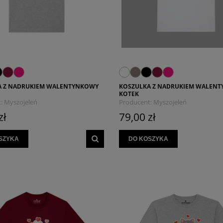
A Z NADRUKIEM WALENTYNKOWY
KOSZULKA Z NADRUKIEM WALEN
KOTEK
:
Myszojeleń
Producent:
Myszojeleń
zł
79,00 zł
SZYKA
DO KOSZYKA