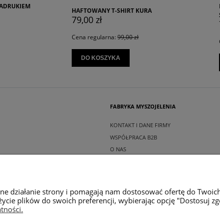
HAFTOWANY T-SHIRT OWCZAREK
NY T-SHIRT KURA
SZWAJCARSKI
ł
79,00 zł
larna:
99,00 zł
Cena regularna:
99,00 zł
SZYKA
DO KOSZYKA
FABRYKA MYSZOJELENIA
KONTAKT I DANE FIRMY
WSPÓŁPRACA B2B
O NAS
INSTAGRAM MYSZOJELENIA
wne działanie strony i pomagają nam dostosować ofertę do Twoic
życie plików do swoich preferencji, wybierając opcję "Dostosuj zg
tności.