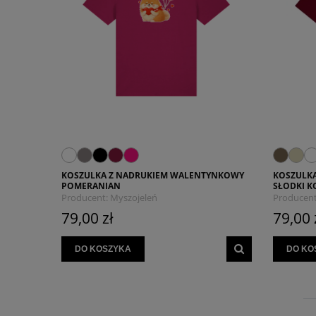
KOSZULKA Z NADRUKIEM WALENTYNKOWY
KOSZULK
POMERANIAN
SŁODKI K
Producent:
Myszojeleń
Producent
79,00 zł
79,00 
DO KOSZYKA
DO KO