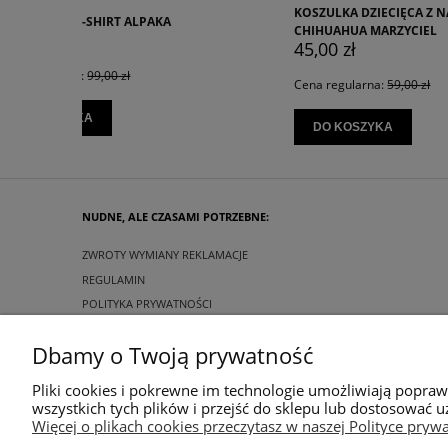
KOSZULKA DZIECIĘCA Z NADRUKIEM
HAFTOWA
CHIHUAHUA MARZYCIEL
79,00 z
45,00 zł
Cena regu
Cena regularna:
59,00 zł
DO KO
DO KOSZYKA
NUDNE, ALE CZASAMI POTRZEBNE:
ZWROTY WYMIANY REKLAMACJE
REGULAMIN
POLITYKA PRYWATNOŚCI
Dbamy o Twoją prywatność
Pliki cookies i pokrewne im technologie umożliwiają popra
wszystkich tych plików i przejść do sklepu lub dostosować u
Więcej o plikach cookies przeczytasz w naszej Polityce prywa