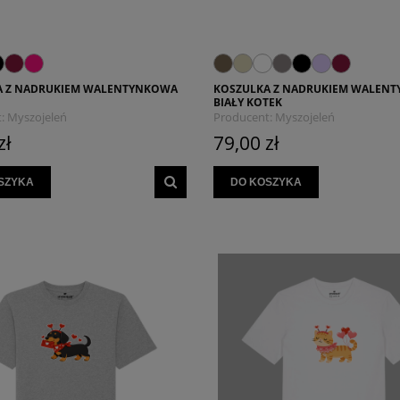
A Z NADRUKIEM WALENTYNKOWA
KOSZULKA Z NADRUKIEM WALEN
BIAŁY KOTEK
:
Myszojeleń
Producent:
Myszojeleń
zł
79,00 zł
SZYKA
DO KOSZYKA