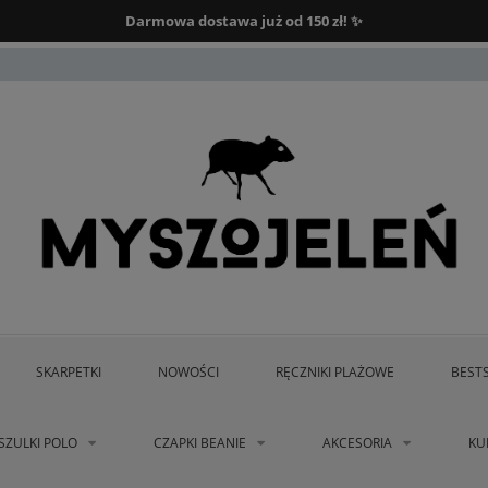
Darmowa dostawa od 150 zł.
Darmowa dostawa już od 150 zł! ✨
SKARPETKI
NOWOŚCI
RĘCZNIKI PLAŻOWE
BEST
SZULKI POLO
CZAPKI BEANIE
AKCESORIA
KU