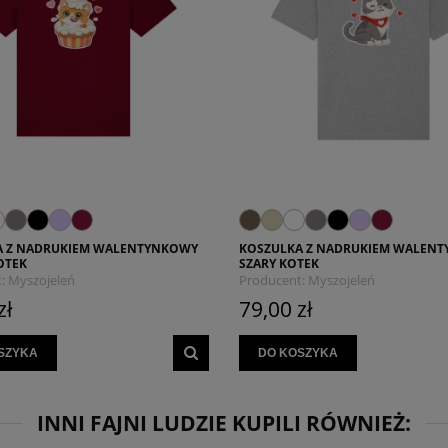
A Z NADRUKIEM WALENTYNKOWY
KOSZULKA Z NADRUKIEM WALEN
OTEK
SZARY KOTEK
:
Myszojeleń
Producent:
Myszojeleń
zł
79,00 zł
SZYKA
DO KOSZYKA
INNI FAJNI LUDZIE KUPILI RÓWNIEŻ: