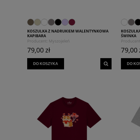
KOSZULKA Z NADRUKIEM WALENTYNKOWA
KOSZULK
KAPIBARA
ŚWINKA
Producent:
Myszojeleń
Producent
79,00 zł
79,00 
DO KOSZYKA
DO KO