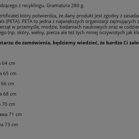
dzącego z recyklingu. Gramatura 280 g.
rtificate) który potwierdza, że dany produkt jest zgodny z zasa
als (PETA). PETA to jedna z największych organizacji zajmujących 
ierząt w przemyśle, modzie, badaniach naukowych oraz w codzie
 (np. skóry, wełny, pierza ale też tych mniej oczywistych jak kle
entarzu do zamówienia, będziemy wiedzieć, że bardzo Ci zale
a 64 cm
wa 65 cm
a 66 cm
wa 68 cm
a 70 cm
kawa 71 cm
wa 73 cm