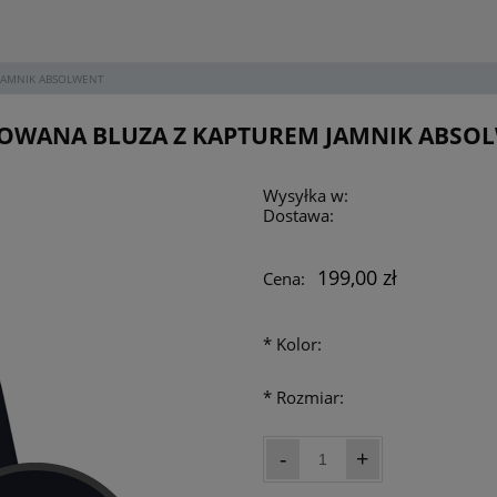
JAMNIK ABSOLWENT
OWANA BLUZA Z KAPTUREM JAMNIK ABSO
Wysyłka w:
Dostawa:
Cena nie zawie
199,00 zł
Cena:
płatności
*
Kolor:
*
Rozmiar:
-
+