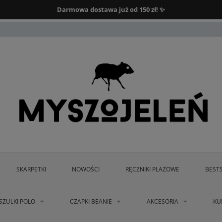
Darmowa dostawa od 150 zł.
Darmowa dostawa już od 150 zł! ✨
SKARPETKI
NOWOŚCI
RĘCZNIKI PLAŻOWE
BEST
SZULKI POLO
CZAPKI BEANIE
AKCESORIA
KU