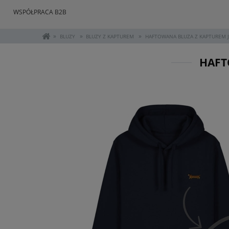
WSPÓŁPRACA B2B
»
»
»
BLUZY
BLUZY Z KAPTUREM
HAFTOWANA BLUZA Z KAPTUREM 
HAFT