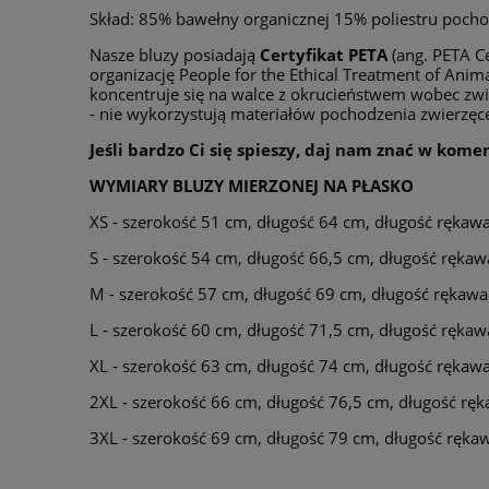
Skład: 85% bawełny organicznej 15% poliestru pocho
Nasze bluzy posiadają
Certyfikat PETA
(ang. PETA Ce
organizację People for the Ethical Treatment of Anim
koncentruje się na walce z okrucieństwem wobec zw
- nie wykorzystują materiałów pochodzenia zwierzęcego
Jeśli bardzo Ci się spieszy, daj nam znać w kom
WYMIARY BLUZY MIERZONEJ NA PŁASKO
XS - szerokość 51 cm, długość 64 cm, długość rękaw
S - szerokość 54 cm, długość 66,5 cm, długość ręka
M - szerokość 57 cm, długość 69 cm, długość rękaw
L - szerokość 60 cm, długość 71,5 cm, długość ręka
XL - szerokość 63 cm, długość 74 cm, długość rękaw
2XL - szerokość 66 cm, długość 76,5 cm, długość rę
3XL - szerokość 69 cm, długość 79 cm, długość ręka