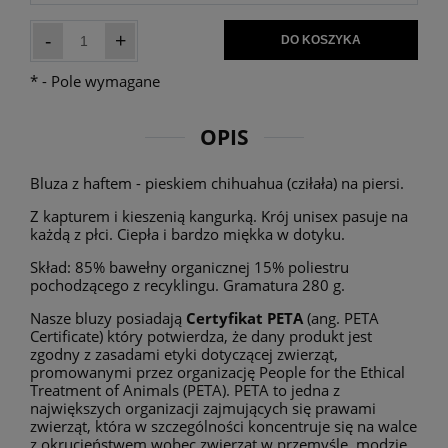
-
+
DO KOSZYKA
*
- Pole wymagane
OPIS
Bluza z haftem - pieskiem chihuahua (cziłała) na piersi.
Z kapturem i kieszenią kangurką. Krój unisex pasuje na
każdą z płci. Ciepła i bardzo miękka w dotyku.
Skład: 85% bawełny organicznej 15% poliestru
pochodzącego z recyklingu. Gramatura 280 g.
Nasze bluzy posiadają
Certyfikat PETA
(ang. PETA
Certificate) który potwierdza, że dany produkt jest
zgodny z zasadami etyki dotyczącej zwierząt,
promowanymi przez organizację People for the Ethical
Treatment of Animals (PETA). PETA to jedna z
największych organizacji zajmujących się prawami
zwierząt, która w szczególności koncentruje się na walce
z okrucieństwem wobec zwierząt w przemyśle, modzie,