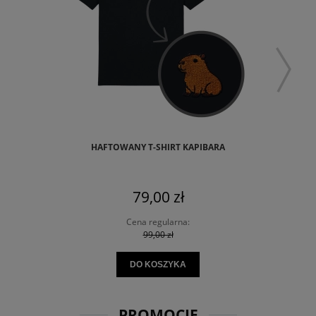
HAFTOWANY T-SHIRT KAPIBARA
K
79,00 zł
Cena regularna:
99,00 zł
DO KOSZYKA
PROMOCJE