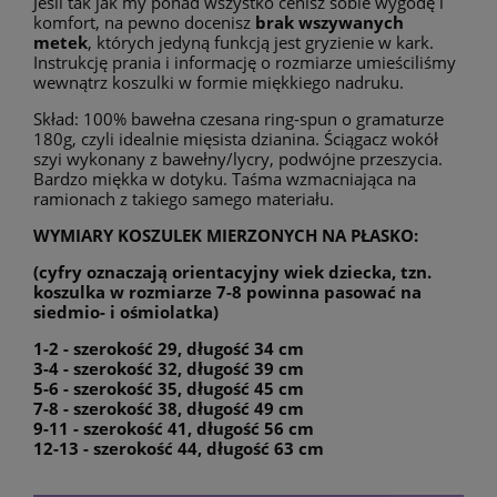
Jeśli tak jak my ponad wszystko cenisz sobie wygodę i
komfort, na pewno docenisz
brak wszywanych
metek
, których jedyną funkcją jest gryzienie w kark.
Instrukcję prania i informację o rozmiarze umieściliśmy
wewnątrz koszulki w formie miękkiego nadruku.
Skład: 100% bawełna czesana ring-spun o gramaturze
180g, czyli idealnie mięsista dzianina. Ściągacz wokół
szyi wykonany z bawełny/lycry, podwójne przeszycia.
Bardzo miękka w dotyku. Taśma wzmacniająca na
ramionach z takiego samego materiału.
WYMIARY KOSZULEK MIERZONYCH NA PŁASKO:
(cyfry oznaczają orientacyjny wiek dziecka, tzn.
koszulka w rozmiarze 7-8 powinna pasować na
siedmio- i ośmiolatka)
1-2 - szerokość 29, długość 34 cm
3-4 - szerokość 32, długość 39 cm
5-6 - szerokość 35, długość 45 cm
7-8 - szerokość 38, długość 49 cm
9-11 - szerokość 41, długość 56 cm
12-13 - szerokość 44, długość 63 cm