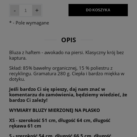
-
+
DO KOSZYKA
*
- Pole wymagane
OPIS
Bluza z haftem - awokado na piersi. Klasyczny krój bez
kaptura.
Skład: 85% bawełny organicznej, 15 % poliestru z
recyklingu. Gramatura 280 g. Ciepła i bardzo miękka w
dotyku.
Jeśli bardzo Ci się spieszy, daj nam znać w
komentarzu do zamówienia, będziemy wiedzieć, że
bardzo Ci zależy!
WYMIARY BLUZY MIERZONEJ NA PŁASKO
XS - szerokość 51 cm, długość 64 cm, długość
rękawa 61 cm
S - szerokość 54 cm, długość 66,5 cm, długość