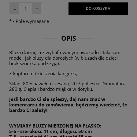
-
+
DO KOSZYKA
*
- Pole wymagane
OPIS
Bluza dziecięca z wyhaftowanym awokado - taki sam
model, jak bluzy dla dorosłych (w bluzach dla dzieci
brak sznurka pod szyją).
Z kapturem i kieszenią kangurką.
Skład: 80% bawełna czesana, 20% poliester. Gramatura
280 g. Ciepła i bardzo miękka w dotyku.
Jeśli bardzo Ci się spieszy, daj nam znać w
komentarzu do zamówienia, będziemy wiedzieć, że
bardzo Ci zależy!
WYMIARY BLUZY MIERZONEJ NA PŁASKO:
5-6 - szerokość 41 cm, długość 50 cm
7-8 - szerokość 44 cm, długość 55 cm