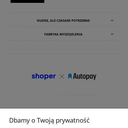
NUDNE, ALE CZASAMI POTRZEBNE:
FABRYKA MYSZOJELENIA
Dbamy o Twoją prywatność