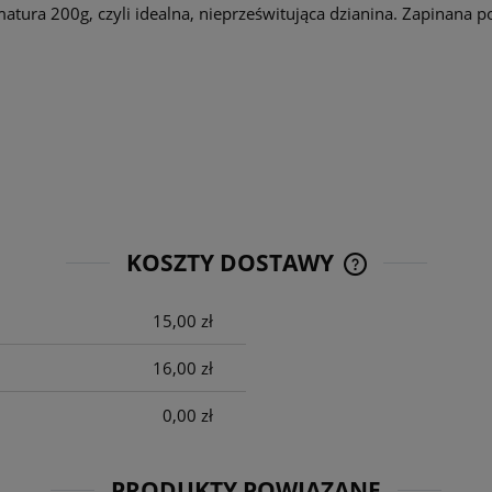
atura 200g, czyli idealna, nieprześwitująca dzianina. Zapinana po
KOSZTY DOSTAWY
15,00 zł
CENA NIE ZAWIE
KOSZTÓW PŁATNO
16,00 zł
0,00 zł
PRODUKTY POWIĄZANE