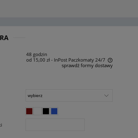
ARA
48 godzin
od 15,00 zł
- InPost Paczkomaty 24/7
sprawdź formy dostawy
Cena nie zawiera ewentualnych kosztów
płatności
i