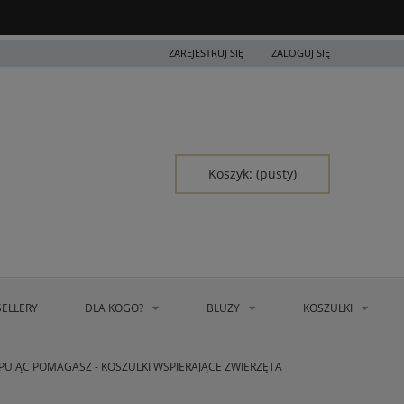
ZAREJESTRUJ SIĘ
ZALOGUJ SIĘ
Koszyk:
(pusty)
SELLERY
DLA KOGO?
BLUZY
KOSZULKI
PUJĄC POMAGASZ - KOSZULKI WSPIERAJĄCE ZWIERZĘTA