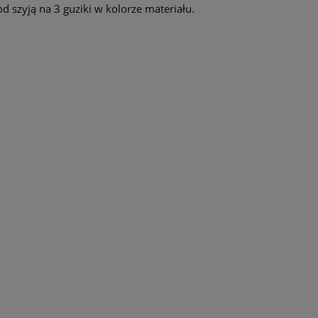
d szyją na 3 guziki w kolorze materiału.
RA EWENTUALNYCH
ŚCI