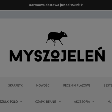
Darmowa dostawa od 150 zł.
Darmowa dostawa już od 150 zł! ✨
SKARPETKI
NOWOŚCI
RĘCZNIKI PLAŻOWE
BEST
SZULKI POLO
CZAPKI BEANIE
AKCESORIA
KU