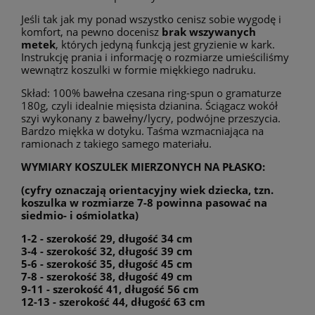
Jeśli tak jak my ponad wszystko cenisz sobie wygodę i
komfort, na pewno docenisz
brak wszywanych
metek
, których jedyną funkcją jest gryzienie w kark.
Instrukcję prania i informację o rozmiarze umieściliśmy
wewnątrz koszulki w formie miękkiego nadruku.
Skład: 100% bawełna czesana ring-spun o gramaturze
180g, czyli idealnie mięsista dzianina. Ściągacz wokół
szyi wykonany z bawełny/lycry, podwójne przeszycia.
Bardzo miękka w dotyku. Taśma wzmacniająca na
ramionach z takiego samego materiału.
WYMIARY KOSZULEK MIERZONYCH NA PŁASKO:
(cyfry oznaczają orientacyjny wiek dziecka, tzn.
koszulka w rozmiarze 7-8 powinna pasować na
siedmio- i ośmiolatka)
1-2 - szerokość 29, długość 34 cm
3-4 - szerokość 32, długość 39 cm
5-6 - szerokość 35, długość 45 cm
7-8 - szerokość 38, długość 49 cm
9-11 - szerokość 41, długość 56 cm
12-13 - szerokość 44, długość 63 cm