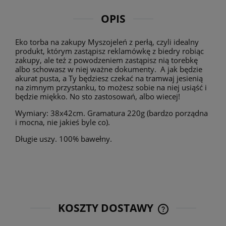
OPIS
Eko torba na zakupy Myszojeleń z perłą, czyli idealny
produkt, którym zastąpisz reklamówkę z biedry robiąc
zakupy, ale też z powodzeniem zastąpisz nią torebkę
albo schowasz w niej ważne dokumenty. A jak będzie
akurat pusta, a Ty będziesz czekać na tramwaj jesienią
na zimnym przystanku, to możesz sobie na niej usiąść i
będzie miękko. No sto zastosowań, albo wiecej!
Wymiary: 38x42cm. Gramatura 220g (bardzo porządna
i mocna, nie jakieś byle co).
Długie uszy. 100% bawełny.
KOSZTY DOSTAWY
CENA NIE ZAWIE
KOSZTÓW PŁATNO