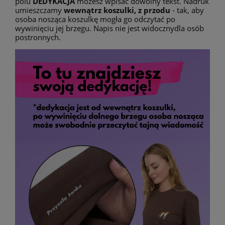
polu
DEDYKACJA
możesz wpisać dowolny tekst. Nadruk
umieszczamy
wewnątrz koszulki, z przodu
- tak, aby
osoba nosząca koszulkę mogła go odczytać po
wywinięciu jej brzegu. Napis nie jest widocznydla osób
postronnych.