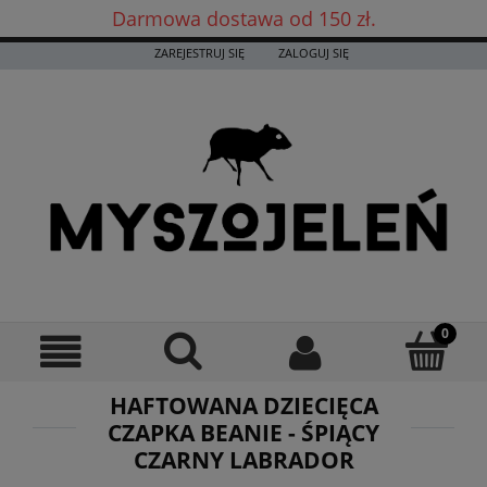
Darmowa dostawa od 150 zł.
Darmowa dostawa już od 150 zł! ✨
ZAREJESTRUJ SIĘ
ZALOGUJ SIĘ
HAFTOWANA DZIECIĘCA
CZAPKA BEANIE - ŚPIĄCY
CZARNY LABRADOR