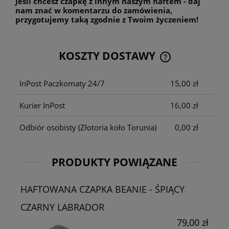
Jeśli chcesz czapkę z innym naszym haftem - daj
nam znać w komentarzu do zamówienia,
przygotujemy taką zgodnie z Twoim życzeniem!
KOSZTY DOSTAWY
CENA NIE ZAWIE
KOSZTÓW PŁATNO
InPost Paczkomaty 24/7
15,00 zł
Kurier InPost
16,00 zł
Odbiór osobisty
(Złotoria koło Torunia)
0,00 zł
PRODUKTY POWIĄZANE
HAFTOWANA CZAPKA BEANIE - ŚPIĄCY
CZARNY LABRADOR
79,00 zł