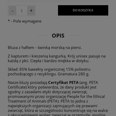
-
+
DO KOSZYKA
*
- Pole wymagane
OPIS
Bluza z haftem - świnką morską na piersi.
Z kapturem i kieszenią kangurką. Krój unisex pasuje na
każdą z płci. Ciepła i bardzo miękka w dotyku.
Skład: 85% bawełny organicznej 15% poliestru
pochodzącego z recyklingu. Gramatura 280 g.
Nasze bluzy posiadają
Certyfikat PETA
(ang. PETA
Certificate) który potwierdza, że dany produkt jest
zgodny z zasadami etyki dotyczącej zwierząt,
promowanymi przez organizację People for the Ethical
Treatment of Animals (PETA). PETA to jedna z
największych organizacji zajmujących się prawami
zwierząt, która w szczególności koncentruje się na walce
z okrucieństwem wobec zwierząt w przemyśle, modzie,