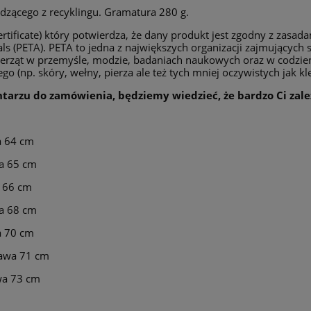
dzącego z recyklingu. Gramatura 280 g.
rtificate) który potwierdza, że dany produkt jest zgodny z zasa
als (PETA). PETA to jedna z największych organizacji zajmujących 
ierząt w przemyśle, modzie, badaniach naukowych oraz w codzie
 (np. skóry, wełny, pierza ale też tych mniej oczywistych jak kle
entarzu do zamówienia, będziemy wiedzieć, że bardzo Ci zale
a 64 cm
wa 65 cm
a 66 cm
wa 68 cm
a 70 cm
kawa 71 cm
wa 73 cm