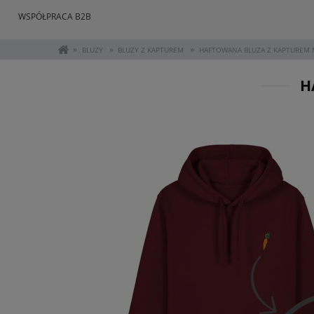
WSPÓŁPRACA B2B
»
»
»
BLUZY
BLUZY Z KAPTUREM
HAFTOWANA BLUZA Z KAPTUREM
H