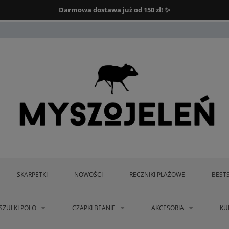
Darmowa dostawa od 150 zł.
Darmowa dostawa już od 150 zł! ✨
SKARPETKI
NOWOŚCI
RĘCZNIKI PLAŻOWE
BEST
SZULKI POLO
CZAPKI BEANIE
AKCESORIA
KU