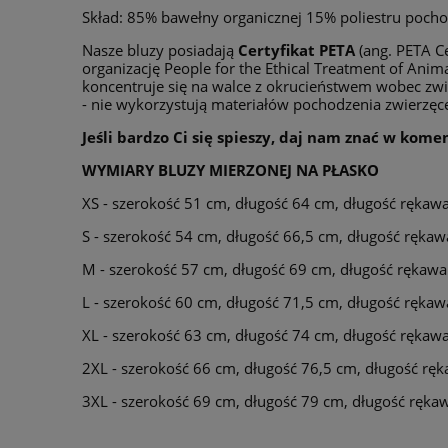
Skład: 85% bawełny organicznej 15% poliestru pocho
Nasze bluzy posiadają
Certyfikat PETA
(ang. PETA Ce
organizację People for the Ethical Treatment of Anim
koncentruje się na walce z okrucieństwem wobec zw
- nie wykorzystują materiałów pochodzenia zwierzęcego
Jeśli bardzo Ci się spieszy, daj nam znać w kom
WYMIARY BLUZY MIERZONEJ NA PŁASKO
XS - szerokość 51 cm, długość 64 cm, długość rękaw
S - szerokość 54 cm, długość 66,5 cm, długość ręka
M - szerokość 57 cm, długość 69 cm, długość rękaw
L - szerokość 60 cm, długość 71,5 cm, długość ręka
XL - szerokość 63 cm, długość 74 cm, długość rękaw
2XL - szerokość 66 cm, długość 76,5 cm, długość rę
3XL - szerokość 69 cm, długość 79 cm, długość ręka