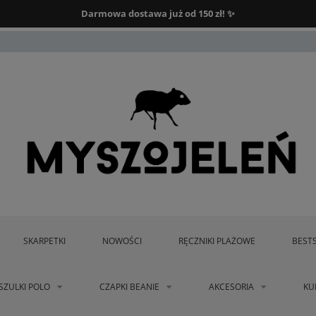
Darmowa dostawa od 150 zł.
Darmowa dostawa już od 150 zł! ✨
SKARPETKI
NOWOŚCI
RĘCZNIKI PLAŻOWE
BEST
SZULKI POLO
CZAPKI BEANIE
AKCESORIA
KU