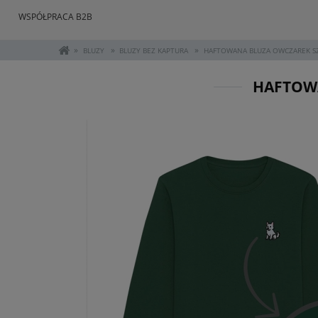
WSPÓŁPRACA B2B
»
»
»
BLUZY
BLUZY BEZ KAPTURA
HAFTOWANA BLUZA OWCZAREK SZW
HAFTOWA