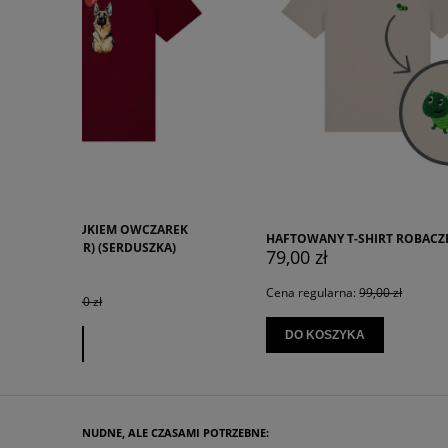
EK
HAFTOWANY T-SHIRT ROBACZEK
HAFTOWAN
79,00 zł
79,00 z
Cena regularna:
99,00 zł
Cena regu
DO KOSZYKA
DO KO
NUDNE, ALE CZASAMI POTRZEBNE: