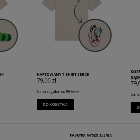
KOSZULKA Z NADRUKIEM WYLUZ
Y T-SHIRT SERCE
GĄSKA
ł
79,00 zł
larna:
99,00 zł
Cena regularna:
89,00 zł
SZYKA
DO KOSZYKA
FABRYKA MYSZOJELENIA