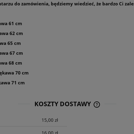
entarzu do zamówienia, będziemy wiedzieć, że bardzo Ci zale
kawa 61 cm
ękawa 62 cm
awa 65 cm
ękawa 67 cm
kawa 68 cm
 rękawa 70 cm
ękawa 71 cm
KOSZTY DOSTAWY
15,00 zł
CENA NIE ZAWIE
KOSZTÓW PŁATNO
16,00 zł