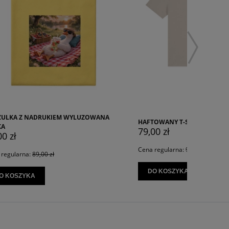
OWANA
HAFTOWANY T-SHIRT SOKÓŁ W LOCIE
HAFTOWA
79,00 zł
79,00 z
Cena regularna:
99,00 zł
Cena reg
DO KOSZYKA
DO K