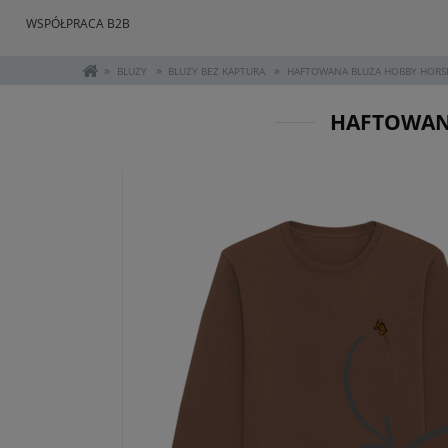
WSPÓŁPRACA B2B
»
»
»
BLUZY
BLUZY BEZ KAPTURA
HAFTOWANA BLUZA HOBBY HORSE
HAFTOWANA