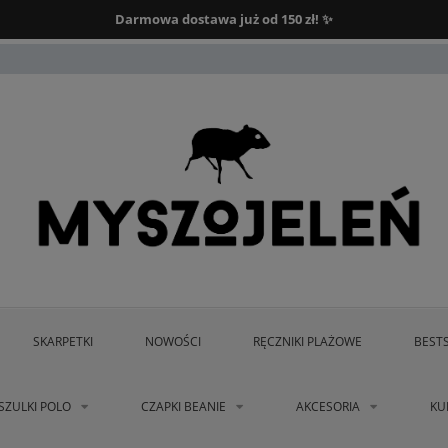
Darmowa dostawa od 150 zł.
Darmowa dostawa już od 150 zł! ✨
SKARPETKI
NOWOŚCI
RĘCZNIKI PLAŻOWE
BEST
SZULKI POLO
CZAPKI BEANIE
AKCESORIA
KU