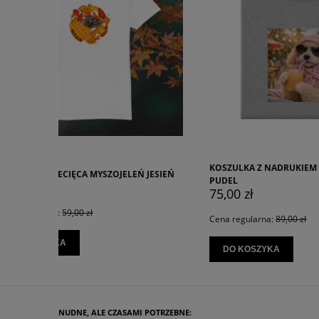
KOSZULKA Z NADRUKIEM WYLUZOWANY
JESIEŃ
KOSZULK
PUDEL
75,00 z
75,00 zł
Cena regu
Cena regularna:
89,00 zł
DO KO
DO KOSZYKA
NUDNE, ALE CZASAMI POTRZEBNE: