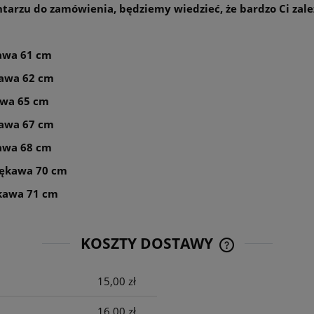
entarzu do zamówienia, będziemy wiedzieć, że bardzo Ci zale
kawa 61 cm
ękawa 62 cm
awa 65 cm
ękawa 67 cm
kawa 68 cm
 rękawa 70 cm
ękawa 71 cm
KOSZTY DOSTAWY
15,00 zł
CENA NIE ZAWIE
KOSZTÓW PŁATNO
16,00 zł