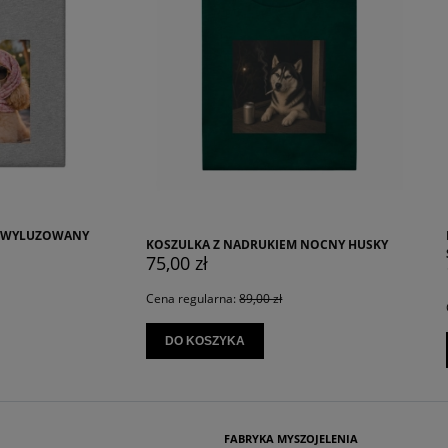
RĘCZNIK PLAŻOWY 180X100 CM K
A Z NADRUKIEM NOCNY HUSKY
SAMURAJ
ł
119,00 zł
larna:
89,00 zł
Cena regularna:
189,00 zł
SZYKA
DO KOSZYKA
FABRYKA MYSZOJELENIA