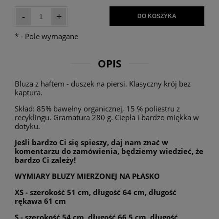
-
+
DO KOSZYKA
*
- Pole wymagane
OPIS
Bluza z haftem - duszek na piersi. Klasyczny krój bez
kaptura.
Skład: 85% bawełny organicznej, 15 % poliestru z
recyklingu. Gramatura 280 g. Ciepła i bardzo miękka w
dotyku.
Jeśli bardzo Ci się spieszy, daj nam znać w
komentarzu do zamówienia, będziemy wiedzieć, że
bardzo Ci zależy!
WYMIARY BLUZY MIERZONEJ NA PŁASKO
XS - szerokość 51 cm, długość 64 cm, długość
rękawa 61 cm
S - szerokość 54 cm, długość 66,5 cm, długość