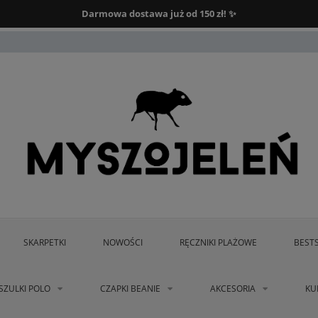
Darmowa dostawa od 150 zł.
Darmowa dostawa już od 150 zł! ✨
SKARPETKI
NOWOŚCI
RĘCZNIKI PLAŻOWE
BEST
SZULKI POLO
CZAPKI BEANIE
AKCESORIA
KU