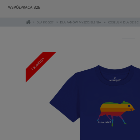
WSPÓŁPRACA B2B
»
»
»
DLA KOGO?
DLA FANÓW MYSZOJELENIA
KOSZULKI DLA DZIECI
PROMOCJA