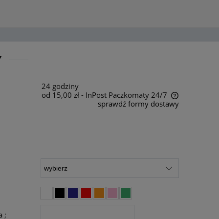
Y
24 godziny
od 15,00 zł
- InPost Paczkomaty 24/7
sprawdź formy dostawy
Cena nie zawiera ewentualnych kosztów
płatności
 ;