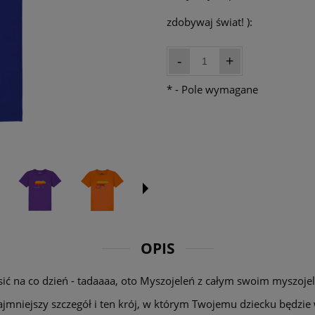
zdobywaj świat! ):
-
+
*
- Pole wymagane
OPIS
nosić na co dzień - tadaaaa, oto Myszojeleń z całym swoim myszo
ajmniejszy szczegół i ten krój, w którym Twojemu dziecku będzie w