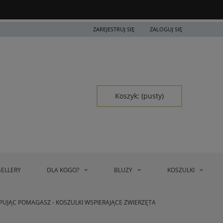
ZAREJESTRUJ SIĘ
ZALOGUJ SIĘ
Koszyk:
(pusty)
SELLERY
DLA KOGO?
BLUZY
KOSZULKI
PUJĄC POMAGASZ - KOSZULKI WSPIERAJĄCE ZWIERZĘTA