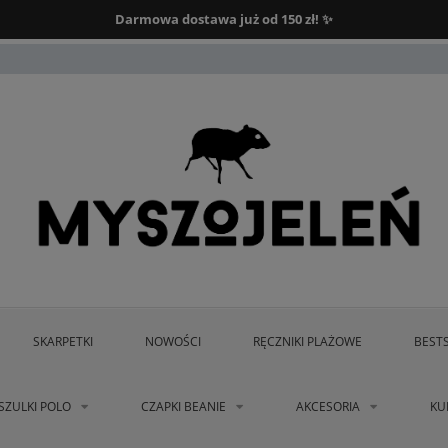
Darmowa dostawa od 150 zł.
Darmowa dostawa już od 150 zł! ✨
SKARPETKI
NOWOŚCI
RĘCZNIKI PLAŻOWE
BEST
SZULKI POLO
CZAPKI BEANIE
AKCESORIA
KU