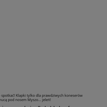
ię spotkać! Klapki tylko dla prawdziwych koneserów
nucą pod nosem Myszo... jeleń!