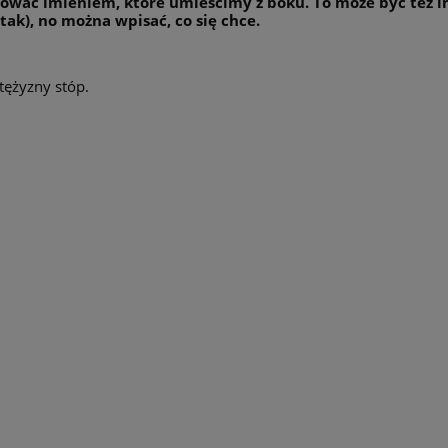
lizować imieniem, które umieścimy z boku. To może być też
tak), no można wpisać, co się chce.
tężyzny stóp.