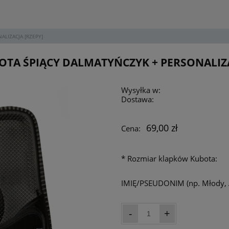
ALIZACJA [RZEPY]
OTA ŚPIĄCY DALMATYŃCZYK + PERSONALIZA
Wysyłka w:
Dostawa:
69,00 zł
Cena:
*
Rozmiar klapków Kubota:
IMIĘ/PSEUDONIM (np. Młody, 
-
+