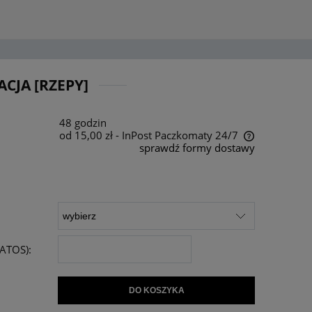
CJA [RZEPY]
48 godzin
od 15,00 zł
- InPost Paczkomaty 24/7
sprawdź formy dostawy
Cena nie zawiera ewentualnych kosztów
płatności
ATOS):
DO KOSZYKA