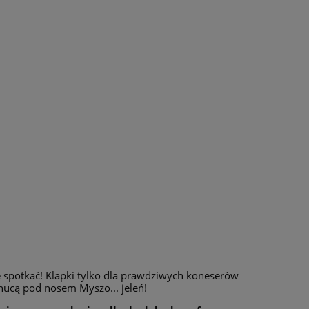
ię spotkać! Klapki tylko dla prawdziwych koneserów
nucą pod nosem Myszo... jeleń!