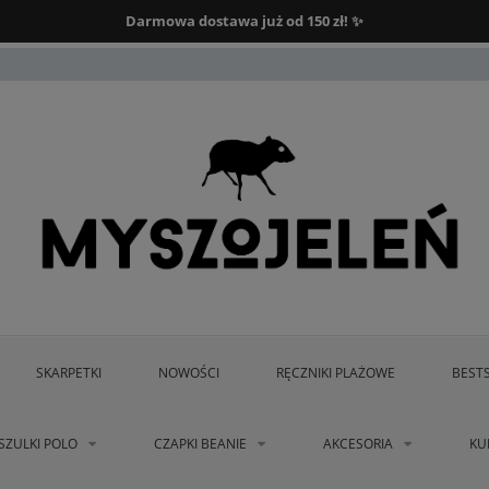
Darmowa dostawa od 150 zł.
Darmowa dostawa już od 150 zł! ✨
SKARPETKI
NOWOŚCI
RĘCZNIKI PLAŻOWE
BEST
SZULKI POLO
CZAPKI BEANIE
AKCESORIA
KU