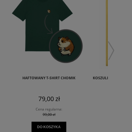
HAFTOWANY T-SHIRT CHOMIK
KOSZULKA Z NADRUKI
79,00 zł
75,0
Cena regularna:
Cena re
99,00 zł
89,0
DO KOSZYKA
DO KO