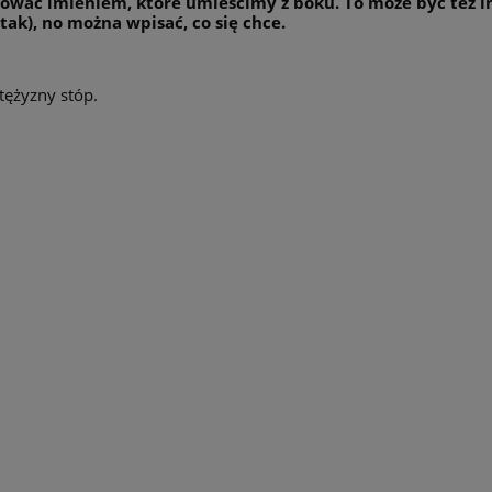
lizować imieniem, które umieścimy z boku. To może być też
tak), no można wpisać, co się chce.
tężyzny stóp.