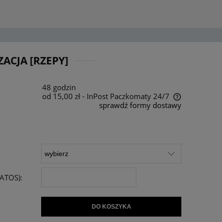
ACJA [RZEPY]
48 godzin
od 15,00 zł
- InPost Paczkomaty 24/7
sprawdź formy dostawy
Cena nie zawiera ewentualnych kosztów
płatności
ATOS):
DO KOSZYKA