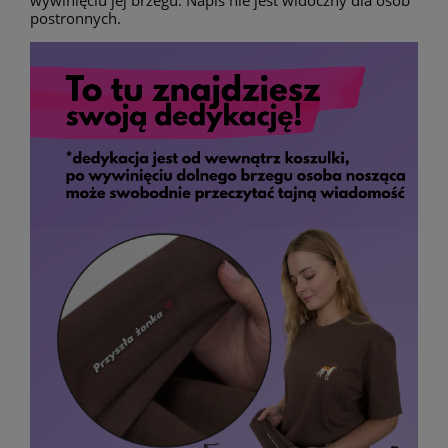
wywinięciu jej brzegu. Napis nie jest widoczny dla osób
postronnych.