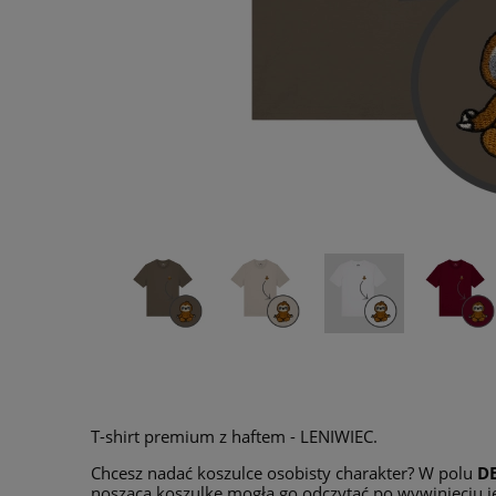
T-shirt premium z haftem - LENIWIEC.
Chcesz nadać koszulce osobisty charakter? W polu
D
nosząca koszulkę mogła go odczytać po wywinięciu je