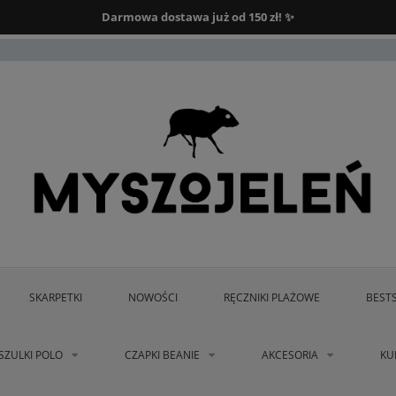
Darmowa dostawa od 150 zł.
Darmowa dostawa już od 150 zł! ✨
SKARPETKI
NOWOŚCI
RĘCZNIKI PLAŻOWE
BEST
SZULKI POLO
CZAPKI BEANIE
AKCESORIA
KU