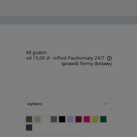
48 godzin
od 15,00 zł
- InPost Paczkomaty 24/7
sprawdź formy dostawy
Cena nie zawiera ewentualnych kosztów
płatności