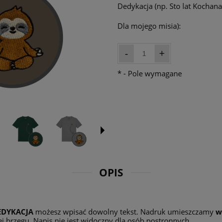
Dedykacja (np. Sto lat Kochana 
Dla mojego misia):
-
+
*
- Pole wymagane
OPIS
EDYKACJA
możesz wpisać dowolny tekst. Nadruk umieszczamy
w
j brzegu. Napis nie jest widoczny dla osób postronnych.