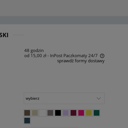
SKI
48 godzin
od 15,00 zł
- InPost Paczkomaty 24/7
sprawdź formy dostawy
Cena nie zawiera ewentualnych kosztów
płatności