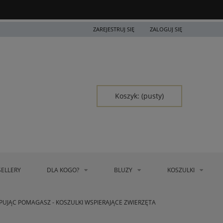
ZAREJESTRUJ SIĘ
ZALOGUJ SIĘ
Koszyk:
(pusty)
SELLERY
DLA KOGO?
BLUZY
KOSZULKI
PUJĄC POMAGASZ - KOSZULKI WSPIERAJĄCE ZWIERZĘTA