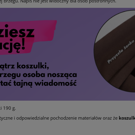
j brzegu. Napis nie jest widoczny dla osób postronnych.
i 190 g.
yczne i odpowiedzialne pochodzenie materiałów oraz że
koszul