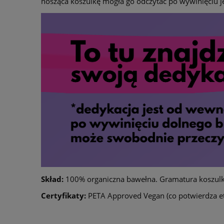
nosząca koszulkę mogła go odczytać po wywinięciu je
Skład:
100% organiczna bawełna. Gramatura koszulk
Certyfikaty:
PETA Approved Vegan (co potwierdza et