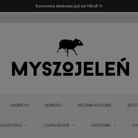
Darmowa dostawa od 150 zł.
Darmowa dostawa już od 150 zł! ✨
SKARPETKI
NOWOŚCI
RĘCZNIKI PLAŻOWE
BEST
SZULKI POLO
CZAPKI BEANIE
AKCESORIA
KU