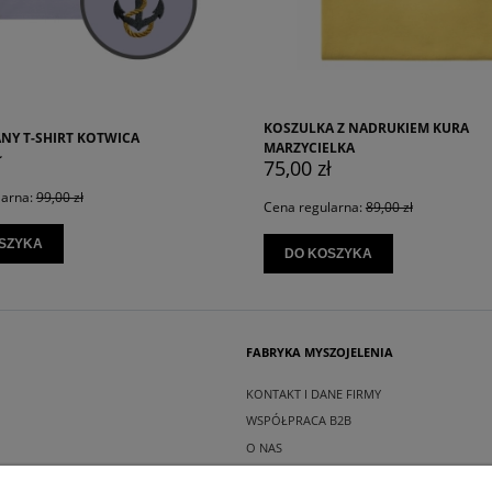
KOSZULKA Z NADRUKIEM KURA
HAFTOWANY T-SHIRT 
MARZYCIELKA
79,00 zł
75,00 zł
Cena regularna:
99,00 z
Cena regularna:
89,00 zł
DO KOSZYKA
DO KOSZYKA
FABRYKA MYSZOJELENIA
KONTAKT I DANE FIRMY
WSPÓŁPRACA B2B
O NAS
INSTAGRAM MYSZOJELENIA