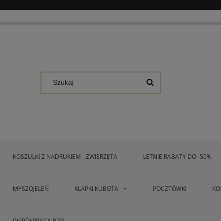
KOSZULKI Z NADRUKIEM - ZWIERZĘTA
LETNIE RABATY DO -50%
MYSZOJELEŃ
KLAPKI KUBOTA
POCZTÓWKI
KO
WSPÓŁPRACA B2B