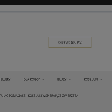
ZAREJESTRUJ SIĘ
ZALOGUJ SIĘ
Koszyk:
(pusty)
SELLERY
DLA KOGO?
BLUZY
KOSZULKI
PUJĄC POMAGASZ - KOSZULKI WSPIERAJĄCE ZWIERZĘTA