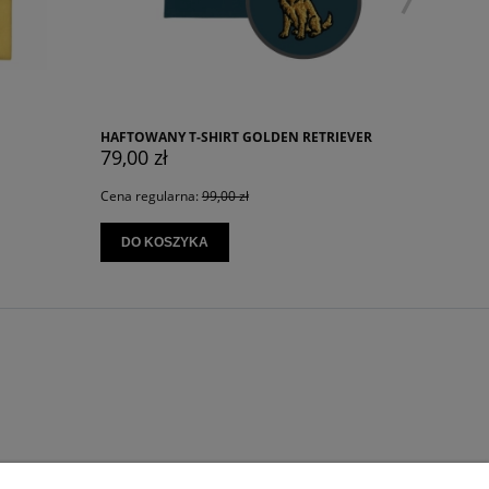
KOSZULKA Z NADRUKIEM NIEROZŁĄCZNE
GOLDEN RETRIEVER
JACK RUSSELLE
75,00 zł
ł
Cena regularna:
89,00 zł
DO KOSZYKA