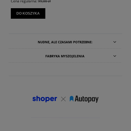
Cena regularna:
99,00 zł
Cena r
DO KOSZYKA
DO
NUDNE, ALE CZASAMI POTRZEBNE:
FABRYKA MYSZOJELENIA