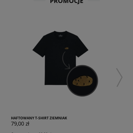
PROMOCJE
HAFTOWANY T-SHIRT ZIEMNIAK
KOSZU
79,00 zł
75,00