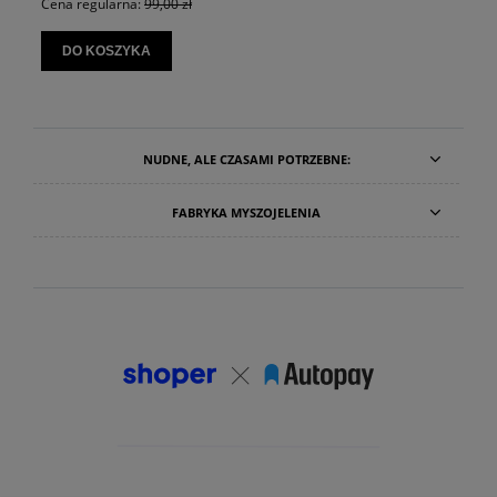
Cena regularna:
99,00 zł
Cena r
DO KOSZYKA
DO
NUDNE, ALE CZASAMI POTRZEBNE:
FABRYKA MYSZOJELENIA