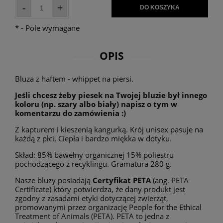
-
+
DO KOSZYKA
*
- Pole wymagane
OPIS
Bluza z haftem - whippet na piersi.
Jeśli chcesz żeby piesek na Twojej bluzie był innego
koloru (np. szary albo biały) napisz o tym w
komentarzu do zamówienia :)
Z kapturem i kieszenią kangurką. Krój unisex pasuje na
każdą z płci. Ciepła i bardzo miękka w dotyku.
Skład: 85% bawełny organicznej 15% poliestru
pochodzącego z recyklingu. Gramatura 280 g.
Nasze bluzy posiadają
Certyfikat PETA
(ang. PETA
Certificate) który potwierdza, że dany produkt jest
zgodny z zasadami etyki dotyczącej zwierząt,
promowanymi przez organizację People for the Ethical
Treatment of Animals (PETA). PETA to jedna z