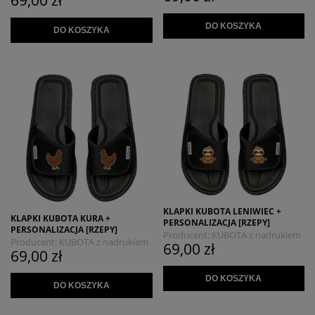
69,00 zł
DO KOSZYKA
DO KOSZYKA
KLAPKI KUBOTA LENIWIEC +
KLAPKI KUBOTA KURA +
PERSONALIZACJA [RZEPY]
PERSONALIZACJA [RZEPY]
Producent:
KUBOTA z nadrukiem
Producent:
KUBOTA z nadrukiem
69,00 zł
MYSZOJELEŃ
69,00 zł
MYSZOJELEŃ
DO KOSZYKA
DO KOSZYKA