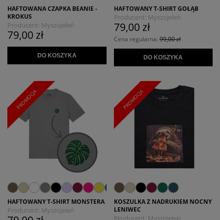
HAFTOWANA CZAPKA BEANIE -
HAFTOWANY T-SHIRT GOŁĄB
KROKUS
Producent:
Myszojeleń
79,00 zł
Producent:
Myszojeleń
79,00 zł
Cena regularna:
99,00 zł
DO KOSZYKA
DO KOSZYKA
PROMOCJA
PROMOCJA
HAFTOWANY T-SHIRT MONSTERA
KOSZULKA Z NADRUKIEM NOCNY
LENIWEC
Producent:
Myszojeleń
Producent:
Myszojeleń