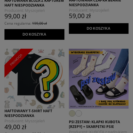
HAFTOWANA CZAPKA BEANIE
HAFTOWANA BLUZA Z KAPTUREM
NIESPODZIANKA
HAFT NIESPODZIANKA
Producent:
Myszojeleń
Producent:
Myszojeleń
59,00 zł
99,00 zł
Cena regularna:
199,00 zł
DO KOSZYKA
DO KOSZYKA
PROMOCJA
HAFTOWANY T-SHIRT HAFT
NIESPODZIANKA
Producent:
Myszojeleń
PSI ZESTAW: KLAPKI KUBOTA
49,00 zł
[RZEPY] + SKARPETKI PSIE
Producent:
KUBOTA z nadrukiem