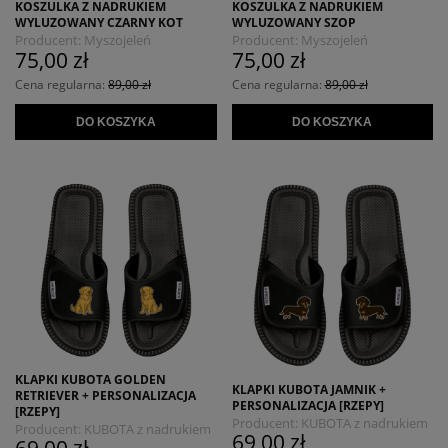
KOSZULKA Z NADRUKIEM
KOSZULKA Z NADRUKIEM
WYLUZOWANY CZARNY KOT
WYLUZOWANY SZOP
Producent:
Myszojeleń
Producent:
Myszojeleń
75,00 zł
75,00 zł
Cena regularna:
89,00 zł
Cena regularna:
89,00 zł
DO KOSZYKA
DO KOSZYKA
KLAPKI KUBOTA GOLDEN
KLAPKI KUBOTA JAMNIK +
RETRIEVER + PERSONALIZACJA
PERSONALIZACJA [RZEPY]
[RZEPY]
Producent:
KUBOTA z nadrukiem
Producent:
KUBOTA z nadrukiem
69,00 zł
MYSZOJELEŃ
MYSZOJELEŃ