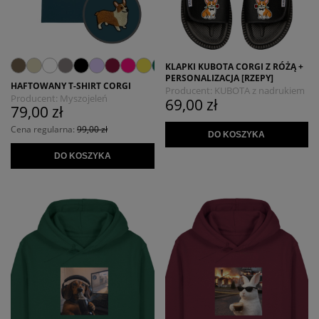
KLAPKI KUBOTA CORGI Z RÓŻĄ +
PERSONALIZACJA [RZEPY]
HAFTOWANY T-SHIRT CORGI
Producent:
KUBOTA z nadrukiem
Producent:
Myszojeleń
69,00 zł
MYSZOJELEŃ
79,00 zł
Cena regularna:
99,00 zł
DO KOSZYKA
DO KOSZYKA