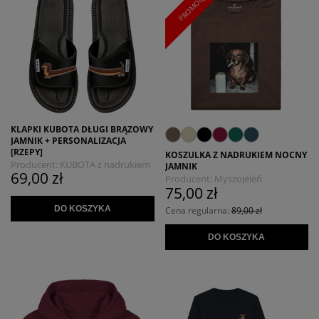
PROMOCJA
KLAPKI KUBOTA DŁUGI BRĄZOWY
JAMNIK + PERSONALIZACJA
[RZEPY]
KOSZULKA Z NADRUKIEM NOCNY
Producent:
KUBOTA z nadrukiem
JAMNIK
69,00 zł
MYSZOJELEŃ
Producent:
Myszojeleń
75,00 zł
DO KOSZYKA
Cena regularna:
89,00 zł
DO KOSZYKA