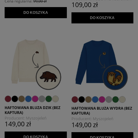
Cena regularna:
99,00 zł
109,00 zł
MYSZOJELEŃ
DO KOSZYKA
DO KOSZYKA
HAFTOWANA BLUZA DZIK (BEZ
HAFTOWANA BLUZA WYDRA (BEZ
KAPTURA)
KAPTURA)
Producent:
Myszojeleń
Producent:
Myszojeleń
149,00 zł
149,00 zł
DO KOSZYKA
DO KOSZYKA