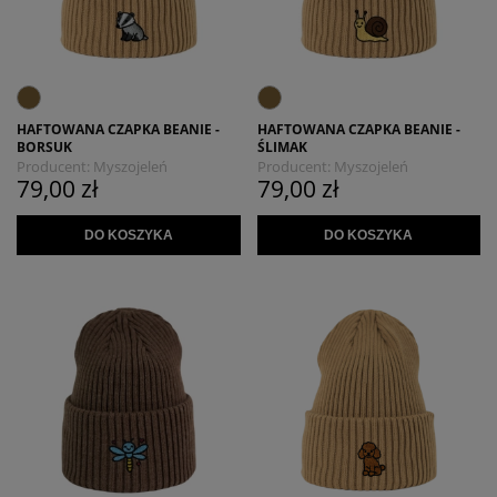
HAFTOWANA CZAPKA BEANIE -
HAFTOWANA CZAPKA BEANIE -
BORSUK
ŚLIMAK
Producent:
Myszojeleń
Producent:
Myszojeleń
79,00 zł
79,00 zł
DO KOSZYKA
DO KOSZYKA