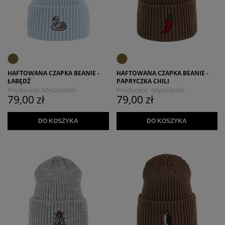
HAFTOWANA CZAPKA BEANIE -
HAFTOWANA CZAPKA BEANIE -
ŁABĘDŹ
PAPRYCZKA CHILI
Producent:
Myszojeleń
Producent:
Myszojeleń
79,00 zł
79,00 zł
DO KOSZYKA
DO KOSZYKA