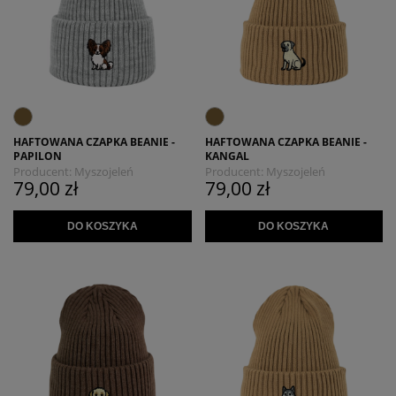
HAFTOWANA CZAPKA BEANIE -
HAFTOWANA CZAPKA BEANIE -
PAPILON
KANGAL
Producent:
Myszojeleń
Producent:
Myszojeleń
79,00 zł
79,00 zł
DO KOSZYKA
DO KOSZYKA