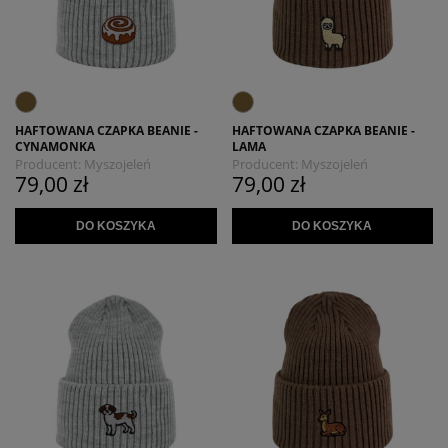
HAFTOWANA CZAPKA BEANIE -
HAFTOWANA CZAPKA BEANIE -
CYNAMONKA
LAMA
Producent:
Myszojeleń
Producent:
Myszojeleń
79,00 zł
79,00 zł
DO KOSZYKA
DO KOSZYKA