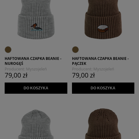
HAFTOWANA CZAPKA BEANIE -
HAFTOWANA CZAPKA BEANIE -
NUROGĘŚ
PĄCZEK
Producent:
Myszojeleń
Producent:
Myszojeleń
79,00 zł
79,00 zł
DO KOSZYKA
DO KOSZYKA