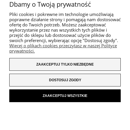
Dbamy o Twoją prywatność
Pliki cookies i pokrewne im technologie umożliwiają
HAFTOWANY T-SHIRT MALTIPOO
poprawne działanie strony i pomagają nam dostosować
79,00 zł
ofertę do Twoich potrzeb. Możesz zaakceptować
wykorzystanie przez nas wszystkich tych plików i
Cena regularna:
99,00 zł
przejść do sklepu lub dostosować użycie plików do
swoich preferencji, wybierając opcję "Dostosuj zgody".
Więcej o plikach cookies przeczytasz w naszej Polityce
DO KOSZYKA
prywatności.
ZAAKCEPTUJ TYLKO NIEZBĘDNE
NUDNE, ALE CZASAMI POTRZEBNE:
DOSTOSUJ ZGODY
FABRYKA MYSZOJELENIA
ZAAKCEPTUJ WSZYSTKIE