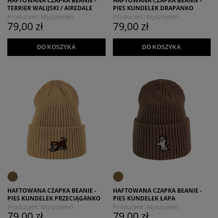
HAFTOWANA CZAPKA BEANIE -
HAFTOWANA CZAPKA BEANIE -
TERRIER WALIJSKI / AIREDALE
PIES KUNDELEK DRAPANKO
Producent:
Myszojeleń
Producent:
Myszojeleń
79,00 zł
79,00 zł
DO KOSZYKA
DO KOSZYKA
HAFTOWANA CZAPKA BEANIE -
HAFTOWANA CZAPKA BEANIE -
PIES KUNDELEK PRZECIĄGANKO
PIES KUNDELEK ŁAPA
Producent:
Myszojeleń
Producent:
Myszojeleń
79,00 zł
79,00 zł