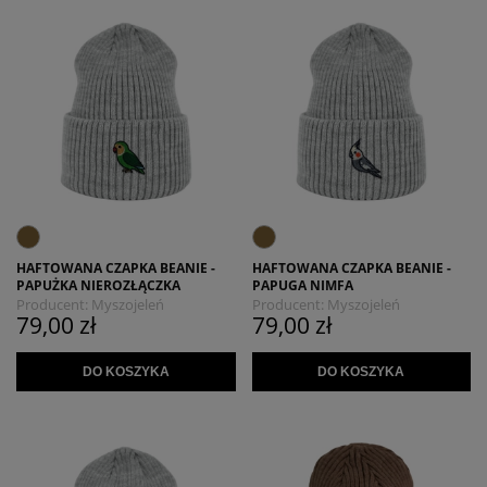
HAFTOWANA CZAPKA BEANIE -
HAFTOWANA CZAPKA BEANIE -
PAPUŻKA NIEROZŁĄCZKA
PAPUGA NIMFA
Producent:
Myszojeleń
Producent:
Myszojeleń
79,00 zł
79,00 zł
DO KOSZYKA
DO KOSZYKA